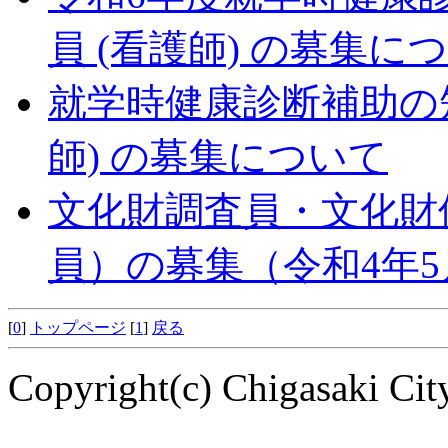
員 (看護師) の募集に
就学時健康診断補助の
師) の募集について
文化財調査員・文化財
員）の募集（令和4年5
[
0
]
トップページ
[
1
]
戻る
Copyright(c) Chigasaki City.